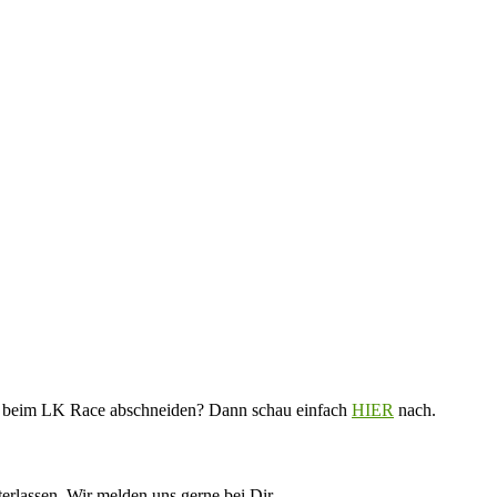
V. beim LK Race abschneiden? Dann schau einfach
HIER
nach.
erlassen. Wir melden uns gerne bei Dir.