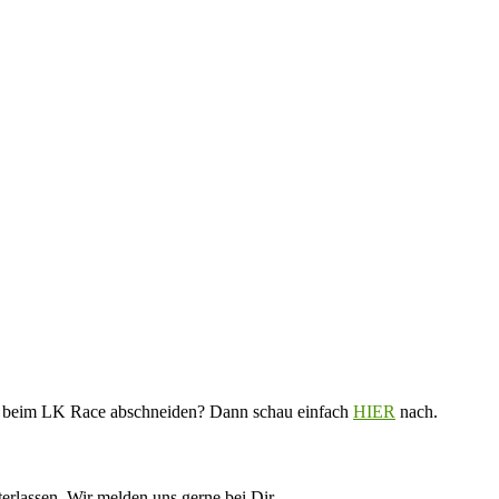
V. beim LK Race abschneiden? Dann schau einfach
HIER
nach.
erlassen. Wir melden uns gerne bei Dir.