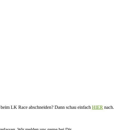
V. beim LK Race abschneiden? Dann schau einfach
HIER
nach.
erlassen. Wir melden uns gerne bei Dir.